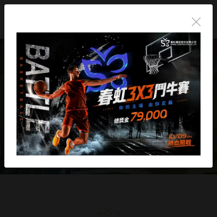
春虹 讓幸福很從容
Let happiness Come effortlessly