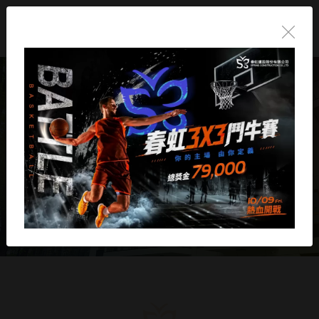
春虹 讓幸福很從容
Let happiness Come effortlessly