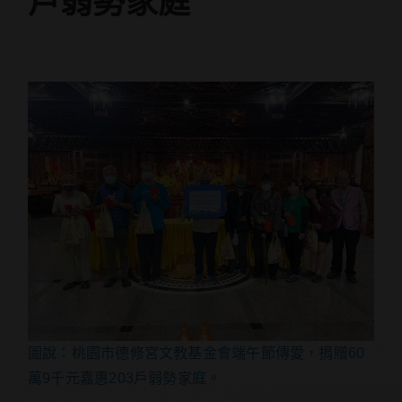
戶弱勢家庭
圖說：桃園市德修宮文教基金會端午節傳愛，捐贈60
萬9千元嘉惠203戶弱勢家庭。