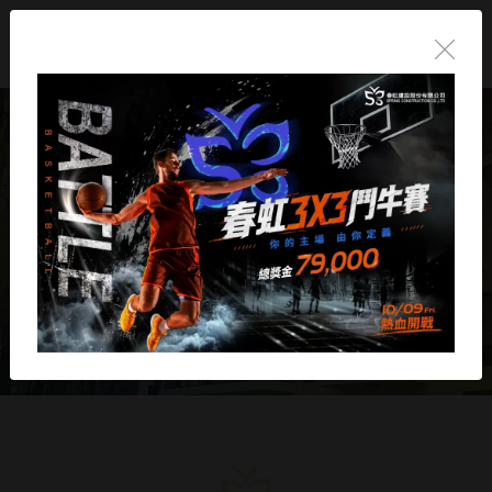
春虹 讓幸福很從容
Let happiness Come effortlessly